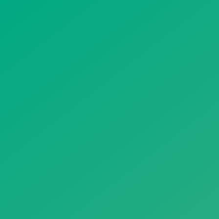
遥想公瑾当年，小乔初嫁了，雄姿英发。
羽扇纶巾，谈笑间，樯橹灰飞烟灭。
故国神游，多情应笑我，早生华发。
人生如梦，一尊还酹江月。